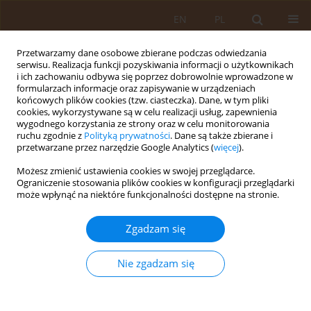
EN
PL
Przetwarzamy dane osobowe zbierane podczas odwiedzania
serwisu. Realizacja funkcji pozyskiwania informacji o użytkownikach
i ich zachowaniu odbywa się poprzez dobrowolnie wprowadzone w
formularzach informacje oraz zapisywanie w urządzeniach
końcowych plików cookies (tzw. ciasteczka). Dane, w tym pliki
cookies, wykorzystywane są w celu realizacji usług, zapewnienia
wygodnego korzystania ze strony oraz w celu monitorowania
ruchu zgodnie z
Polityką prywatności
. Dane są także zbierane i
przetwarzane przez narzędzie Google Analytics (
więcej
).
Autor
Beata Dziedzic
Możesz zmienić ustawienia cookies w swojej przeglądarce.
Ograniczenie stosowania plików cookies w konfiguracji przeglądarki
może wpłynąć na niektóre funkcjonalności dostępne na stronie.
PRACA PRZEGLĄDOWA
Wzrost zachorowań na odrę w Europie
Zgadzam się
Beata Dziedzic
,
Ewa Kobos
,
Zofia Sienkiewicz
,
Anna Leńczuk-Gruba
,
Tomasz Kryczka
Nie zgadzam się
Med Og Nauk Zdr. 2019;25(4):195-199
DOI
:
https://doi.org/10.26444/monz/114382
Statystyki