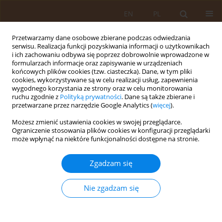
EN
PL
Przetwarzamy dane osobowe zbierane podczas odwiedzania
serwisu. Realizacja funkcji pozyskiwania informacji o użytkownikach
i ich zachowaniu odbywa się poprzez dobrowolnie wprowadzone w
formularzach informacje oraz zapisywanie w urządzeniach
końcowych plików cookies (tzw. ciasteczka). Dane, w tym pliki
cookies, wykorzystywane są w celu realizacji usług, zapewnienia
wygodnego korzystania ze strony oraz w celu monitorowania
ruchu zgodnie z
Polityką prywatności
. Dane są także zbierane i
przetwarzane przez narzędzie Google Analytics (
więcej
).
Autor
Wiesław Dubielis
Możesz zmienić ustawienia cookies w swojej przeglądarce.
Ograniczenie stosowania plików cookies w konfiguracji przeglądarki
może wpłynąć na niektóre funkcjonalności dostępne na stronie.
PRACA PRZEGLĄDOWA
SZUMY USZNE
Zgadzam się
Jolanta Szymańska
,
Wiesław Dubielis
,
Agnieszka Koszuta
Med Og. 2008;14(4)
Nie zgadzam się
Statystyki
Streszczenie
Artykuł
(PDF)