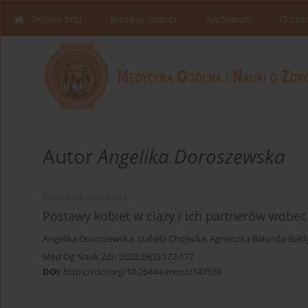
Online first
Bieżący numer
Archiwum
O cza
Autor
Angelika Doroszewska
PRACA ORYGINALNA
Postawy kobiet w ciąży i ich partnerów wobec
Angelika Doroszewska
,
Izabela Chojecka
,
Agnieszka Bałanda-Bałd
Med Og Nauk Zdr. 2022;28(2):172-177
DOI
:
https://doi.org/10.26444/monz/147518