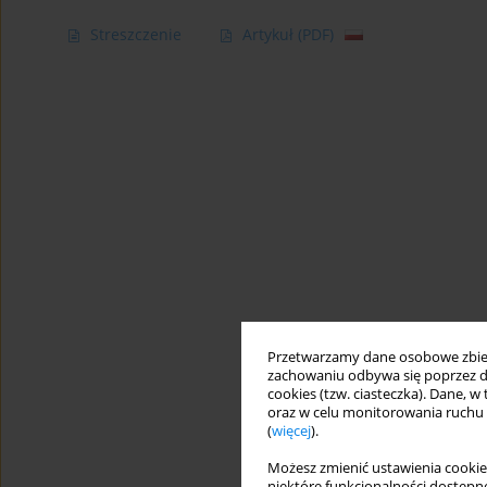
Streszczenie
Artykuł
(PDF)
Przetwarzamy dane osobowe zbiera
zachowaniu odbywa się poprzez d
cookies (tzw. ciasteczka). Dane, w
oraz w celu monitorowania ruchu
(
więcej
).
Możesz zmienić ustawienia cookie
niektóre funkcjonalności dostępne