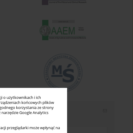
i o użytkownikach i ich
rządzeniach końcowych plików
wygodnego korzystania ze strony
Newsletter
z narzędzie Google Analytics
Wpisz swój adres email
acji przeglądarki może wpłynąć na