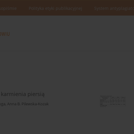
sopiśmie
Polityka etyki publikacyjnej
System antyplagiat
 karmienia piersią
yga
,
Anna B. Pilewska-Kozak