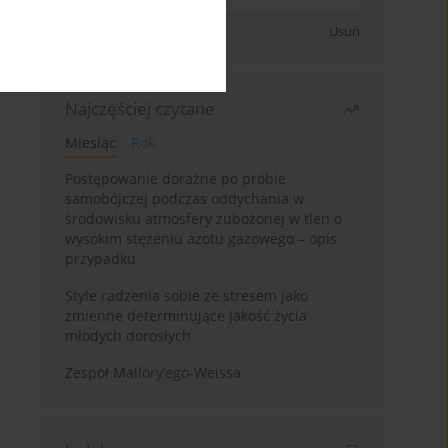
Zapisz się
Usuń
Najczęściej czytane
Miesiąc
Rok
Postępowanie doraźne po próbie
samobójczej podczas oddychania w
środowisku atmosfery zubożonej w tlen o
wysokim stężeniu azotu gazowego – opis
przypadku
Style radzenia sobie ze stresem jako
zmienne determinujące jakość życia
młodych dorosłych
Zespół Mallory’ego-Weissa