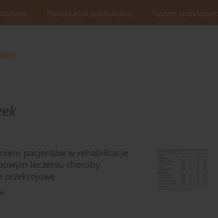
sopiśmie
Polityka etyki publikacyjnej
System antyplagiat
zek
iem pacjentów w rehabilitację
kopowym leczeniu choroby
e przekrojowe
ek