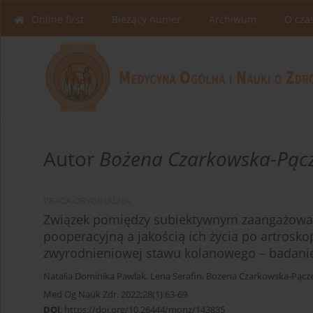
Online first
Bieżący numer
Archiwum
O cza
Autor
Bożena Czarkowska-Pąc
PRACA ORYGINALNA
Związek pomiędzy subiektywnym zaangażowan
pooperacyjną a jakością ich życia po artros
zwyrodnieniowej stawu kolanowego – badani
Natalia Dominika Pawlak
,
Lena Serafin
,
Bożena Czarkowska-Pącz
Med Og Nauk Zdr. 2022;28(1):63-69
DOI
:
https://doi.org/10.26444/monz/143835