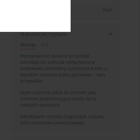
Zapisz się
Usuń
Najczęściej czytane
Miesiąc
Rok
Postępowanie doraźne po próbie
samobójczej podczas oddychania w
środowisku atmosfery zubożonej w tlen o
wysokim stężeniu azotu gazowego – opis
przypadku
Style radzenia sobie ze stresem jako
zmienne determinujące jakość życia
młodych dorosłych
Obiektywne metody diagnostyki zespołu
bólu mięśniowo-powięziowego