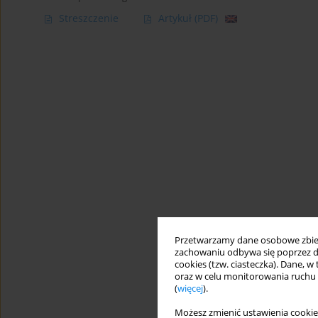
Streszczenie
Artykuł
(PDF)
Przetwarzamy dane osobowe zbiera
zachowaniu odbywa się poprzez d
cookies (tzw. ciasteczka). Dane, w
oraz w celu monitorowania ruchu
(
więcej
).
Możesz zmienić ustawienia cookie