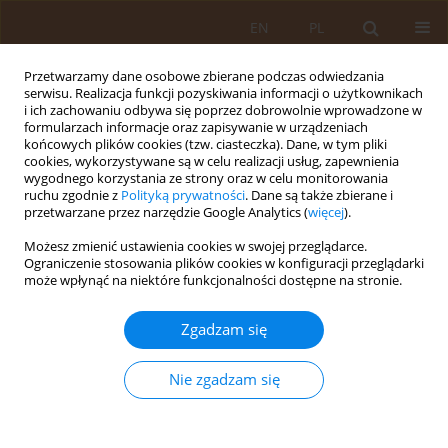
EN
PL
Przetwarzamy dane osobowe zbierane podczas odwiedzania
serwisu. Realizacja funkcji pozyskiwania informacji o użytkownikach
i ich zachowaniu odbywa się poprzez dobrowolnie wprowadzone w
formularzach informacje oraz zapisywanie w urządzeniach
końcowych plików cookies (tzw. ciasteczka). Dane, w tym pliki
cookies, wykorzystywane są w celu realizacji usług, zapewnienia
wygodnego korzystania ze strony oraz w celu monitorowania
ruchu zgodnie z
Polityką prywatności
. Dane są także zbierane i
przetwarzane przez narzędzie Google Analytics (
więcej
).
Autor
Alicja Cholewa
Możesz zmienić ustawienia cookies w swojej przeglądarce.
Ograniczenie stosowania plików cookies w konfiguracji przeglądarki
PRACA PRZEGLĄDOWA
może wpłynąć na niektóre funkcjonalności dostępne na stronie.
Zagrożenia dla zdrowia związane ze stosowaniem
nawozów organicznych i organiczno-mineralnych
Zgadzam się
Teresa Kłapeć
,
Alicja Cholewa
Nie zgadzam się
Med Og Nauk Zdr. 2012;18(2):131-136
Statystyki
Streszczenie
Artykuł
(PDF)