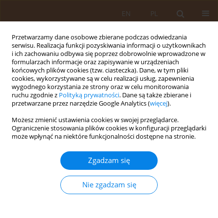
EN
PL
Przetwarzamy dane osobowe zbierane podczas odwiedzania
serwisu. Realizacja funkcji pozyskiwania informacji o użytkownikach
i ich zachowaniu odbywa się poprzez dobrowolnie wprowadzone w
formularzach informacje oraz zapisywanie w urządzeniach
końcowych plików cookies (tzw. ciasteczka). Dane, w tym pliki
cookies, wykorzystywane są w celu realizacji usług, zapewnienia
wygodnego korzystania ze strony oraz w celu monitorowania
ruchu zgodnie z
Polityką prywatności
. Dane są także zbierane i
przetwarzane przez narzędzie Google Analytics (
więcej
).
Autor
Małgorzata Chochowska
Możesz zmienić ustawienia cookies w swojej przeglądarce.
Ograniczenie stosowania plików cookies w konfiguracji przeglądarki
PRACA ORYGINALNA
może wpłynąć na niektóre funkcjonalności dostępne na stronie.
Rola i dostępność fizjoterapii w
połogu w ocenie kobiet
Zgadzam się
Anita Kulik
,
Paulina Plucińska
,
Małgorzata Chochowska
Nie zgadzam się
Med Og Nauk Zdr. 2023;29(3):232-239
DOI
:
https://doi.org/10.26444/monz/171502
Statystyki