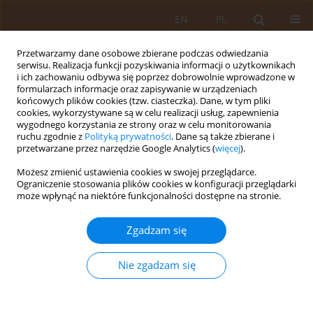
EN
PL
Przetwarzamy dane osobowe zbierane podczas odwiedzania
serwisu. Realizacja funkcji pozyskiwania informacji o użytkownikach
i ich zachowaniu odbywa się poprzez dobrowolnie wprowadzone w
formularzach informacje oraz zapisywanie w urządzeniach
końcowych plików cookies (tzw. ciasteczka). Dane, w tym pliki
cookies, wykorzystywane są w celu realizacji usług, zapewnienia
wygodnego korzystania ze strony oraz w celu monitorowania
ruchu zgodnie z
Polityką prywatności
. Dane są także zbierane i
przetwarzane przez narzędzie Google Analytics (
więcej
).
Autor
Beata Całyniuk
Możesz zmienić ustawienia cookies w swojej przeglądarce.
Ograniczenie stosowania plików cookies w konfiguracji przeglądarki
PRACA ORYGINALNA
może wpłynąć na niektóre funkcjonalności dostępne na stronie.
Zachowania żywieniowe młodzieży z
województwa śląskiego
Zgadzam się
Agata Kiciak
,
Beata Całyniuk
,
Elżbieta Grochowska-Niedworok
,
Marek
Kardas
,
Lechosław Dul
Nie zgadzam się
Med Og Nauk Zdr. 2014;20(3):296-300
DOI
:
https://doi.org/10.5604/20834543.1124661
Statystyki