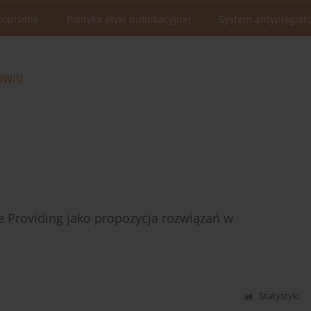
sopiśmie
Polityka etyki publikacyjnej
System antyplagiat
e Providing jako propozycja rozwiązań w
o
Statystyki