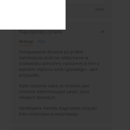
Zapisz się
Usuń
Najczęściej czytane
Miesiąc
Rok
Postępowanie doraźne po próbie
samobójczej podczas oddychania w
środowisku atmosfery zubożonej w tlen o
wysokim stężeniu azotu gazowego – opis
przypadku
Style radzenia sobie ze stresem jako
zmienne determinujące jakość życia
młodych dorosłych
Obiektywne metody diagnostyki zespołu
bólu mięśniowo-powięziowego