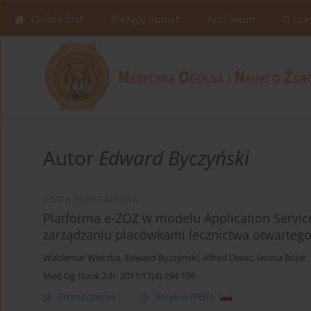
Online first
Bieżący numer
Archiwum
O cza
Autor
Edward Byczyński
PRACA PRZEGLĄDOWA
Platforma e-ZOZ w modelu Application Servic
zarządzaniu placówkami lecznictwa otwarteg
Waldemar Wierzba
,
Edward Byczyński
,
Alfred Owoc
,
Iwona Bojar
Med Og Nauk Zdr. 2011;17(4):194-196
Streszczenie
Artykuł
(PDF)