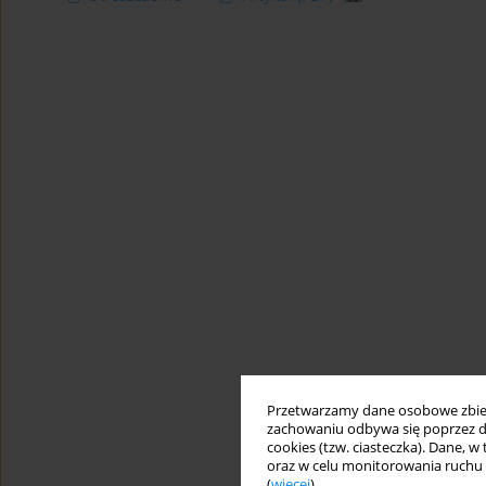
Przetwarzamy dane osobowe zbiera
zachowaniu odbywa się poprzez d
cookies (tzw. ciasteczka). Dane, w
oraz w celu monitorowania ruchu
(
więcej
).