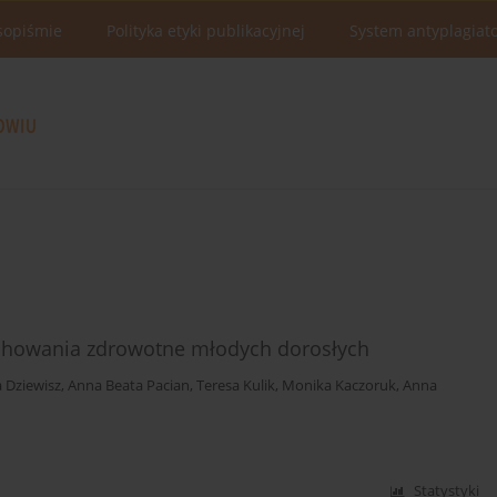
sopiśmie
Polityka etyki publikacyjnej
System antyplagiat
zachowania zdrowotne młodych dorosłych
 Dziewisz
,
Anna Beata Pacian
,
Teresa Kulik
,
Monika Kaczoruk
,
Anna
Statystyki