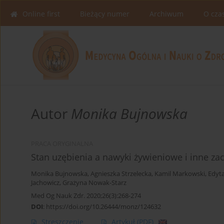
Online first
Bieżący numer
Archiwum
O cza
Autor
Monika Bujnowska
PRACA ORYGINALNA
Stan uzębienia a nawyki żywieniowe i inne 
Monika Bujnowska
,
Agnieszka Strzelecka
,
Kamil Markowski
,
Edyta
Jachowicz
,
Grażyna Nowak-Starz
Med Og Nauk Zdr. 2020;26(3):268-274
DOI
:
https://doi.org/10.26444/monz/124632
Streszczenie
Artykuł
(PDF)