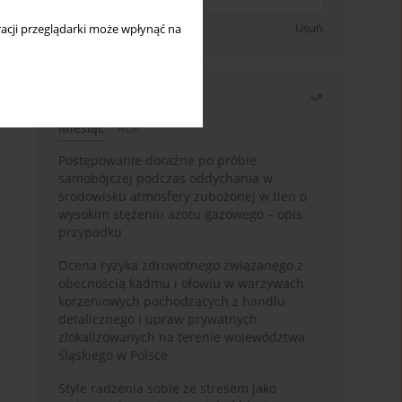
Zapisz się
Usuń
acji przeglądarki może wpłynąć na
Najczęściej czytane
Miesiąc
Rok
Postępowanie doraźne po próbie
samobójczej podczas oddychania w
środowisku atmosfery zubożonej w tlen o
wysokim stężeniu azotu gazowego – opis
przypadku
Ocena ryzyka zdrowotnego związanego z
obecnością kadmu i ołowiu w warzywach
korzeniowych pochodzących z handlu
detalicznego i upraw prywatnych
zlokalizowanych na terenie województwa
śląskiego w Polsce
Style radzenia sobie ze stresem jako