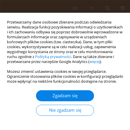
EN
PL
Przetwarzamy dane osobowe zbierane podczas odwiedzania
serwisu. Realizacja funkcji pozyskiwania informacji o użytkownikach
i ich zachowaniu odbywa się poprzez dobrowolnie wprowadzone w
formularzach informacje oraz zapisywanie w urządzeniach
końcowych plików cookies (tzw. ciasteczka). Dane, w tym pliki
cookies, wykorzystywane są w celu realizacji usług, zapewnienia
wygodnego korzystania ze strony oraz w celu monitorowania
ruchu zgodnie z
Polityką prywatności
. Dane są także zbierane i
przetwarzane przez narzędzie Google Analytics (
więcej
).
Autor
Margaeta Budner
Możesz zmienić ustawienia cookies w swojej przeglądarce.
Ograniczenie stosowania plików cookies w konfiguracji przeglądarki
może wpłynąć na niektóre funkcjonalności dostępne na stronie.
PRACA PRZEGLĄDOWA
TORBIELE JAJNIKA U NOWORODKÓW
Zgadzam się
Margaeta Budner
Med Og. 2008;14(3)
Nie zgadzam się
Statystyki
Streszczenie
Artykuł
(PDF)