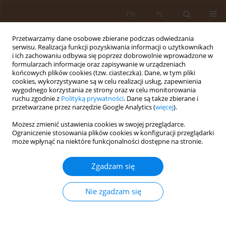
EN
PL
Przetwarzamy dane osobowe zbierane podczas odwiedzania
serwisu. Realizacja funkcji pozyskiwania informacji o użytkownikach
i ich zachowaniu odbywa się poprzez dobrowolnie wprowadzone w
formularzach informacje oraz zapisywanie w urządzeniach
końcowych plików cookies (tzw. ciasteczka). Dane, w tym pliki
cookies, wykorzystywane są w celu realizacji usług, zapewnienia
wygodnego korzystania ze strony oraz w celu monitorowania
ruchu zgodnie z
Polityką prywatności
. Dane są także zbierane i
przetwarzane przez narzędzie Google Analytics (
więcej
).
Autor
Urszula Borkowska
Możesz zmienić ustawienia cookies w swojej przeglądarce.
Ograniczenie stosowania plików cookies w konfiguracji przeglądarki
może wpłynąć na niektóre funkcjonalności dostępne na stronie.
PRACA ORYGINALNA
Ocena wiedzy młodych kobiet na temat
Zgadzam się
wybranych aspektów prawidłowego żywienia w
okresie ciąży
Nie zgadzam się
Urszula Borkowska
,
Lucyna Ostrowska
Med Og Nauk Zdr. 2019;25(4):245-250
DOI
:
https://doi.org/10.26444/monz/114980