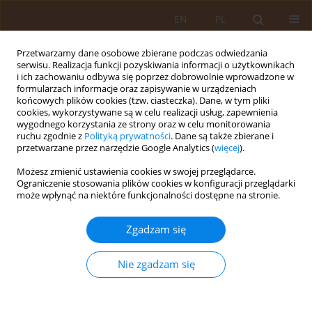
EN
PL
Przetwarzamy dane osobowe zbierane podczas odwiedzania
serwisu. Realizacja funkcji pozyskiwania informacji o użytkownikach
i ich zachowaniu odbywa się poprzez dobrowolnie wprowadzone w
formularzach informacje oraz zapisywanie w urządzeniach
końcowych plików cookies (tzw. ciasteczka). Dane, w tym pliki
cookies, wykorzystywane są w celu realizacji usług, zapewnienia
wygodnego korzystania ze strony oraz w celu monitorowania
ruchu zgodnie z
Polityką prywatności
. Dane są także zbierane i
przetwarzane przez narzędzie Google Analytics (
więcej
).
Autor
Paweł Bogdański
Możesz zmienić ustawienia cookies w swojej przeglądarce.
Ograniczenie stosowania plików cookies w konfiguracji przeglądarki
może wpłynąć na niektóre funkcjonalności dostępne na stronie.
PRACA PRZEGLĄDOWA
Zagrożenia wynikające ze stosowania diety
Zgadzam się
ketogenicznej u osób starszych
Maja Miętkiewska
,
Paweł Bogdański
Nie zgadzam się
Med Og Nauk Zdr. 2022;28(1):15-19
DOI
:
https://doi.org/10.26444/monz/145972
Statystyki