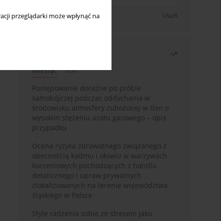
Zapisz się
Usuń
acji przeglądarki może wpłynąć na
Najczęściej czytane
Miesiąc
Rok
Postępowanie doraźne po próbie
samobójczej podczas oddychania w
środowisku atmosfery zubożonej w tlen o
wysokim stężeniu azotu gazowego – opis
przypadku
Ocena ryzyka zdrowotnego związanego z
obecnością kadmu i ołowiu w warzywach
korzeniowych pochodzących z handlu
detalicznego i upraw prywatnych
zlokalizowanych na terenie województwa
śląskiego w Polsce
Style radzenia sobie ze stresem jako