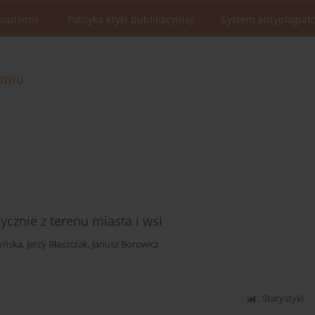
sopiśmie
Polityka etyki publikacyjnej
System antyplagiat
ycznie z terenu miasta i wsi
yńska
,
Jerzy Błaszczak
,
Janusz Borowicz
Statystyki