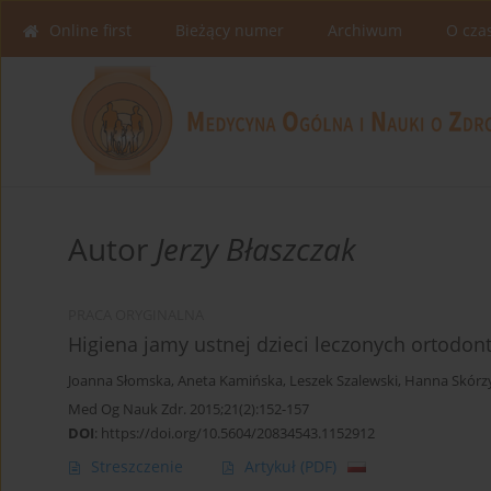
Online first
Bieżący numer
Archiwum
O cza
Autor
Jerzy Błaszczak
PRACA ORYGINALNA
Higiena jamy ustnej dzieci leczonych ortodont
Joanna Słomska
,
Aneta Kamińska
,
Leszek Szalewski
,
Hanna Skórz
Med Og Nauk Zdr. 2015;21(2):152-157
DOI
:
https://doi.org/10.5604/20834543.1152912
Streszczenie
Artykuł
(PDF)