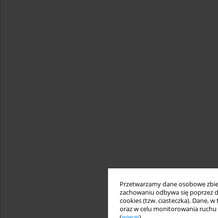
Przetwarzamy dane osobowe zbiera
zachowaniu odbywa się poprzez d
cookies (tzw. ciasteczka). Dane, w
oraz w celu monitorowania ruchu
(
więcej
).