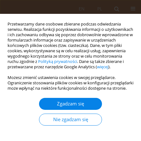
EN
PL
Przetwarzamy dane osobowe zbierane podczas odwiedzania
serwisu. Realizacja funkcji pozyskiwania informacji o użytkownikach
i ich zachowaniu odbywa się poprzez dobrowolnie wprowadzone w
formularzach informacje oraz zapisywanie w urządzeniach
końcowych plików cookies (tzw. ciasteczka). Dane, w tym pliki
cookies, wykorzystywane są w celu realizacji usług, zapewnienia
wygodnego korzystania ze strony oraz w celu monitorowania
ruchu zgodnie z
Polityką prywatności
. Dane są także zbierane i
przetwarzane przez narzędzie Google Analytics (
więcej
).
Autor
Olga Adamczyk-Gruszka
Możesz zmienić ustawienia cookies w swojej przeglądarce.
Ograniczenie stosowania plików cookies w konfiguracji przeglądarki
PRACA ORYGINALNA
może wpłynąć na niektóre funkcjonalności dostępne na stronie.
Czynniki wpływające na ocenę wyglądu w grupie
studentek pielęgniarstwa UJK w Kielcach
Zgadzam się
Agata Horecka-Lewitowicz
,
Piotr Lewitowicz
,
Olga Adamczyk-Gruszka
Nie zgadzam się
Med Og Nauk Zdr. 2014;20(3):287-290
DOI
:
https://doi.org/10.5604/20834543.1124659
Statystyki