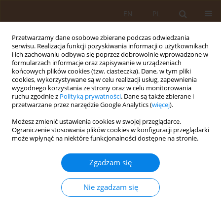
EN
PL
Przetwarzamy dane osobowe zbierane podczas odwiedzania
serwisu. Realizacja funkcji pozyskiwania informacji o użytkownikach
i ich zachowaniu odbywa się poprzez dobrowolnie wprowadzone w
formularzach informacje oraz zapisywanie w urządzeniach
końcowych plików cookies (tzw. ciasteczka). Dane, w tym pliki
cookies, wykorzystywane są w celu realizacji usług, zapewnienia
wygodnego korzystania ze strony oraz w celu monitorowania
ruchu zgodnie z
Polityką prywatności
. Dane są także zbierane i
przetwarzane przez narzędzie Google Analytics (
więcej
).
Autor
Maria Kózka
Możesz zmienić ustawienia cookies w swojej przeglądarce.
Ograniczenie stosowania plików cookies w konfiguracji przeglądarki
może wpłynąć na niektóre funkcjonalności dostępne na stronie.
PRACA ORYGINALNA
DOZNANIA BÓLOWE I POZIOM LĘKU U CHORYCH
Zgadzam się
LECZONYCH W IZBIE PRZYJĘĆ
Lucyna Płaszewska-Żywko
,
Jadwiga Janusz
,
Maria Kózka
,
Agata Reczek
Nie zgadzam się
Med Og. 2008;14(1)
Statystyki