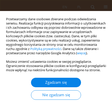
EN
PL
Przetwarzamy dane osobowe zbierane podczas odwiedzania
serwisu. Realizacja funkcji pozyskiwania informacji o użytkownikach
i ich zachowaniu odbywa się poprzez dobrowolnie wprowadzone w
formularzach informacje oraz zapisywanie w urządzeniach
końcowych plików cookies (tzw. ciasteczka). Dane, w tym pliki
cookies, wykorzystywane są w celu realizacji usług, zapewnienia
wygodnego korzystania ze strony oraz w celu monitorowania
ruchu zgodnie z
Polityką prywatności
. Dane są także zbierane i
przetwarzane przez narzędzie Google Analytics (
więcej
).
Autor
Joanna Horbaczewska
Możesz zmienić ustawienia cookies w swojej przeglądarce.
Ograniczenie stosowania plików cookies w konfiguracji przeglądarki
może wpłynąć na niektóre funkcjonalności dostępne na stronie.
OPIS PRZYPADKU
Uogólnione obrzęki u pacjenta z ciężką
Zgadzam się
niewydolnością serca i wątroby – diagnostyka i
leczenie
Nie zgadzam się
Monika Skrzypek
,
Małgorzata Horbaczewska
,
Ewa Januszczak
,
Joanna
Horbaczewska
,
Andrzej Prystupa
Med Og Nauk Zdr. 2013;19(4):504-507