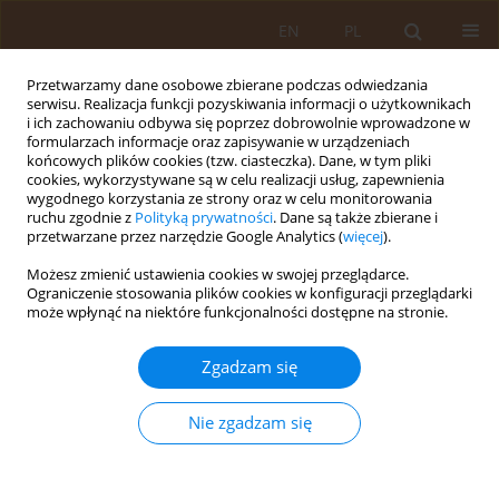
EN
PL
Przetwarzamy dane osobowe zbierane podczas odwiedzania
serwisu. Realizacja funkcji pozyskiwania informacji o użytkownikach
i ich zachowaniu odbywa się poprzez dobrowolnie wprowadzone w
formularzach informacje oraz zapisywanie w urządzeniach
końcowych plików cookies (tzw. ciasteczka). Dane, w tym pliki
cookies, wykorzystywane są w celu realizacji usług, zapewnienia
wygodnego korzystania ze strony oraz w celu monitorowania
ruchu zgodnie z
Polityką prywatności
. Dane są także zbierane i
przetwarzane przez narzędzie Google Analytics (
więcej
).
Autor
Magdalena Jałoza
Możesz zmienić ustawienia cookies w swojej przeglądarce.
Ograniczenie stosowania plików cookies w konfiguracji przeglądarki
może wpłynąć na niektóre funkcjonalności dostępne na stronie.
PRACA ORYGINALNA
Różnice w stanie zdrowia mieszkańców miast i
Zgadzam się
wsi województwa lubelskiego
Beata Pawka
,
Piotr Dreher
,
Jolanta Herda
,
Igor Szwiec
,
Magdalena
Nie zgadzam się
Jałoza
Med Og. 2010;16(1):91-99
Statystyki