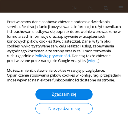
EN
PL
Przetwarzamy dane osobowe zbierane podczas odwiedzania
serwisu. Realizacja funkcji pozyskiwania informacji o użytkownikach
i ich zachowaniu odbywa się poprzez dobrowolnie wprowadzone w
formularzach informacje oraz zapisywanie w urządzeniach
końcowych plików cookies (tzw. ciasteczka). Dane, w tym pliki
cookies, wykorzystywane są w celu realizacji usług, zapewnienia
wygodnego korzystania ze strony oraz w celu monitorowania
ruchu zgodnie z
Polityką prywatności
. Dane są także zbierane i
przetwarzane przez narzędzie Google Analytics (
więcej
).
Autor
Grzegorz Zieliński
Możesz zmienić ustawienia cookies w swojej przeglądarce.
Ograniczenie stosowania plików cookies w konfiguracji przeglądarki
PRACA PRZEGLĄDOWA
może wpłynąć na niektóre funkcjonalności dostępne na stronie.
Rola i zadania koordynatora medycznego w
świetle polskiego prawa i standardów
Zgadzam się
międzynarodowych
Nie zgadzam się
Joanna Oberska
,
Artur Prusaczyk
,
Paweł Żuk
,
Marika Guzek
,
Piotr
Tyszko
,
Grzegorz Zieliński
,
Magdalena Bogdan
Med Og Nauk Zdr. 2021;27(2):87-91
DOI
:
https://doi.org/10.26444/monz/138311