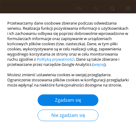
EN
PL
Przetwarzamy dane osobowe zbierane podczas odwiedzania
serwisu. Realizacja funkcji pozyskiwania informacji o użytkownikach
i ich zachowaniu odbywa się poprzez dobrowolnie wprowadzone w
formularzach informacje oraz zapisywanie w urządzeniach
końcowych plików cookies (tzw. ciasteczka). Dane, w tym pliki
cookies, wykorzystywane są w celu realizacji usług, zapewnienia
wygodnego korzystania ze strony oraz w celu monitorowania
ruchu zgodnie z
Polityką prywatności
. Dane są także zbierane i
przetwarzane przez narzędzie Google Analytics (
więcej
).
Autor
Grzegorz Siebielec
Możesz zmienić ustawienia cookies w swojej przeglądarce.
Ograniczenie stosowania plików cookies w konfiguracji przeglądarki
może wpłynąć na niektóre funkcjonalności dostępne na stronie.
PRACA PRZEGLĄDOWA
Biologiczne skażenie gleby – zagrożeniem dla
Zgadzam się
zdrowia ludzi i zwierząt oraz środowiska
Teresa Kłapeć
,
Angelina Wójcik-Fatla
,
Ewelina Farian
,
Katarzyna
Nie zgadzam się
Kowalczyk
,
Jolanta Małgorzata Zdybel
,
Jacek Sroka
,
Tamara Jadczyszyn
,
Piotr Skowron
,
Grzegorz Siebielec
,
Tomasz Cencek
Med Og Nauk Zdr. 2024;30(3):213-217