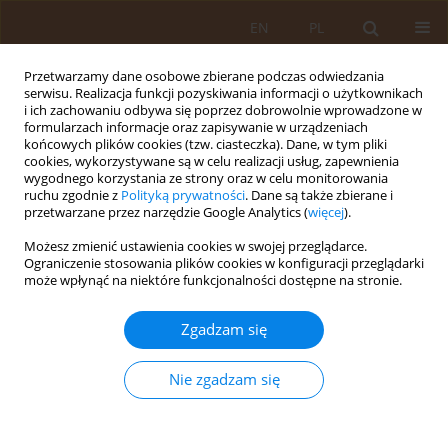
EN
PL
Przetwarzamy dane osobowe zbierane podczas odwiedzania
serwisu. Realizacja funkcji pozyskiwania informacji o użytkownikach
i ich zachowaniu odbywa się poprzez dobrowolnie wprowadzone w
formularzach informacje oraz zapisywanie w urządzeniach
końcowych plików cookies (tzw. ciasteczka). Dane, w tym pliki
cookies, wykorzystywane są w celu realizacji usług, zapewnienia
wygodnego korzystania ze strony oraz w celu monitorowania
ruchu zgodnie z
Polityką prywatności
. Dane są także zbierane i
przetwarzane przez narzędzie Google Analytics (
więcej
).
Autor
Laura Dziki
Możesz zmienić ustawienia cookies w swojej przeglądarce.
Ograniczenie stosowania plików cookies w konfiguracji przeglądarki
może wpłynąć na niektóre funkcjonalności dostępne na stronie.
PRACA PRZEGLĄDOWA
Borelioza u kobiet ciężarnych -
Zgadzam się
aktualny stan wiedzy
Laura Dziki
,
Agnieszka Sikora
Nie zgadzam się
Med Og Nauk Zdr. 2022;28(1):1-7
DOI
:
https://doi.org/10.26444/monz/146450
Statystyki