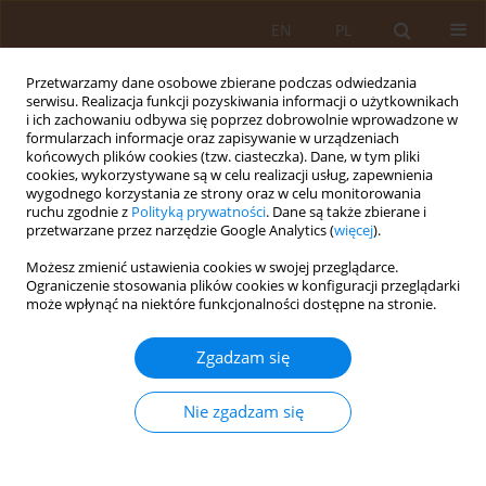
EN
PL
Przetwarzamy dane osobowe zbierane podczas odwiedzania
serwisu. Realizacja funkcji pozyskiwania informacji o użytkownikach
i ich zachowaniu odbywa się poprzez dobrowolnie wprowadzone w
formularzach informacje oraz zapisywanie w urządzeniach
końcowych plików cookies (tzw. ciasteczka). Dane, w tym pliki
cookies, wykorzystywane są w celu realizacji usług, zapewnienia
wygodnego korzystania ze strony oraz w celu monitorowania
ruchu zgodnie z
Polityką prywatności
. Dane są także zbierane i
przetwarzane przez narzędzie Google Analytics (
więcej
).
Autor
Zuzanna Chęcińska-
Możesz zmienić ustawienia cookies w swojej przeglądarce.
Maciejewska
Ograniczenie stosowania plików cookies w konfiguracji przeglądarki
może wpłynąć na niektóre funkcjonalności dostępne na stronie.
PRACA PRZEGLĄDOWA
Opieka stomatologiczna pacjentów
Zgadzam się
poddanych leczeniu onkologicznemu
z powodu nowotworów okolicy głowy
Nie zgadzam się
i szyi
Adrianna Gliszczyńska
,
Zuzanna Chęcińska-Maciejewska
,
Hanna