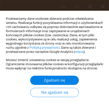
EN
PL
Przetwarzamy dane osobowe zbierane podczas odwiedzania
serwisu. Realizacja funkcji pozyskiwania informacji o użytkownikach
i ich zachowaniu odbywa się poprzez dobrowolnie wprowadzone w
formularzach informacje oraz zapisywanie w urządzeniach
końcowych plików cookies (tzw. ciasteczka). Dane, w tym pliki
cookies, wykorzystywane są w celu realizacji usług, zapewnienia
wygodnego korzystania ze strony oraz w celu monitorowania
ruchu zgodnie z
Polityką prywatności
. Dane są także zbierane i
przetwarzane przez narzędzie Google Analytics (
więcej
).
Autor
Przemysław Biedrowski
Możesz zmienić ustawienia cookies w swojej przeglądarce.
Ograniczenie stosowania plików cookies w konfiguracji przeglądarki
może wpłynąć na niektóre funkcjonalności dostępne na stronie.
PRACA PRZEGLĄDOWA
Późna dorosłość – okres strat czy nowych
Zgadzam się
wyzwań?
Paweł Zielazny
,
Przemysław Biedrowski
,
Dominika Mucha
Nie zgadzam się
Med Og Nauk Zdr. 2013;19(3):284-287
Statystyki