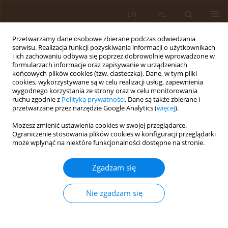
EN
PL
Przetwarzamy dane osobowe zbierane podczas odwiedzania
serwisu. Realizacja funkcji pozyskiwania informacji o użytkownikach
i ich zachowaniu odbywa się poprzez dobrowolnie wprowadzone w
formularzach informacje oraz zapisywanie w urządzeniach
końcowych plików cookies (tzw. ciasteczka). Dane, w tym pliki
cookies, wykorzystywane są w celu realizacji usług, zapewnienia
wygodnego korzystania ze strony oraz w celu monitorowania
ruchu zgodnie z
Polityką prywatności
. Dane są także zbierane i
przetwarzane przez narzędzie Google Analytics (
więcej
).
Autor
Andrzej Brzeziński
Możesz zmienić ustawienia cookies w swojej przeglądarce.
Ograniczenie stosowania plików cookies w konfiguracji przeglądarki
może wpłynąć na niektóre funkcjonalności dostępne na stronie.
PRACA PRZEGLĄDOWA
Rola lekarza rodzinnego w przygotowaniu
Zgadzam się
pacjenta do operacji kardiochirurgicznej
Iwona R Denisewicz
,
Mirosław Brykczyński
,
Agnieszka Karczmarczyk
,
Nie zgadzam się
Monika Białecka
,
Joanna Jursa
,
Andrzej Brzeziński
,
Piotr Tomaszewski
Med Og Nauk Zdr. 2012;18(2):147-153
Statystyki