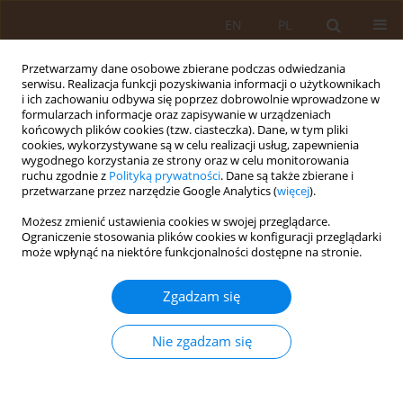
EN
PL
Przetwarzamy dane osobowe zbierane podczas odwiedzania
serwisu. Realizacja funkcji pozyskiwania informacji o użytkownikach
i ich zachowaniu odbywa się poprzez dobrowolnie wprowadzone w
formularzach informacje oraz zapisywanie w urządzeniach
końcowych plików cookies (tzw. ciasteczka). Dane, w tym pliki
cookies, wykorzystywane są w celu realizacji usług, zapewnienia
wygodnego korzystania ze strony oraz w celu monitorowania
ruchu zgodnie z
Polityką prywatności
. Dane są także zbierane i
przetwarzane przez narzędzie Google Analytics (
więcej
).
2/2018 vol. 24
Możesz zmienić ustawienia cookies w swojej przeglądarce.
Ograniczenie stosowania plików cookies w konfiguracji przeglądarki
PRACA ORYGINALNA
może wpłynąć na niektóre funkcjonalności dostępne na stronie.
Sprawność dzienna osób
Zgadzam się
starszych a formy stosowanej
Nie zgadzam się
wobec nich przemocy