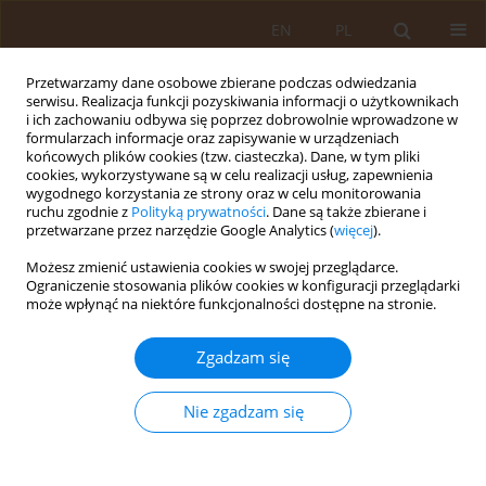
EN
PL
Przetwarzamy dane osobowe zbierane podczas odwiedzania
serwisu. Realizacja funkcji pozyskiwania informacji o użytkownikach
i ich zachowaniu odbywa się poprzez dobrowolnie wprowadzone w
formularzach informacje oraz zapisywanie w urządzeniach
końcowych plików cookies (tzw. ciasteczka). Dane, w tym pliki
cookies, wykorzystywane są w celu realizacji usług, zapewnienia
wygodnego korzystania ze strony oraz w celu monitorowania
ruchu zgodnie z
Polityką prywatności
. Dane są także zbierane i
przetwarzane przez narzędzie Google Analytics (
więcej
).
Słowo kluczowe
ostre zranienia
Możesz zmienić ustawienia cookies w swojej przeglądarce.
Ograniczenie stosowania plików cookies w konfiguracji przeglądarki
może wpłynąć na niektóre funkcjonalności dostępne na stronie.
PRACA ORYGINALNA
Częstość zranień ostrymi narzędziami
Zgadzam się
wśród pielęgniarek, niezgłaszanie
przypadków oraz dostępność
Nie zgadzam się
bezpiecznych narzędzi – potrzeba
szkoleń
Anna Garus-Pakowska
,
Izabela Kozicka
,
Ewa Borowiak