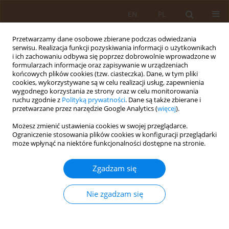
EN
PL
Przetwarzamy dane osobowe zbierane podczas odwiedzania
serwisu. Realizacja funkcji pozyskiwania informacji o użytkownikach
i ich zachowaniu odbywa się poprzez dobrowolnie wprowadzone w
formularzach informacje oraz zapisywanie w urządzeniach
końcowych plików cookies (tzw. ciasteczka). Dane, w tym pliki
cookies, wykorzystywane są w celu realizacji usług, zapewnienia
wygodnego korzystania ze strony oraz w celu monitorowania
ruchu zgodnie z
Polityką prywatności
. Dane są także zbierane i
przetwarzane przez narzędzie Google Analytics (
więcej
).
Słowo kluczowe
jakość treści
Możesz zmienić ustawienia cookies w swojej przeglądarce.
Ograniczenie stosowania plików cookies w konfiguracji przeglądarki
może wpłynąć na niektóre funkcjonalności dostępne na stronie.
PRACA PRZEGLĄDOWA
Jakość treści ekranowych a
Zgadzam się
funkcjonowanie poznawcze i
psychospołeczne dzieci: narracyjny
Nie zgadzam się
przegląd literatury
Krzysztof Jarosław Niedziela
Med Og Nauk Zdr. 2026;32(2):101-109