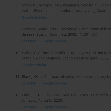
8.
Green P, Stavropoulos S, Pangagi S, Goldstein S, McMa
in the USA: results of a national survey. Am J Gastroe
Google Scholar
9.
Hallert C, Sandlund O, Broqvist M. Perceptions of heal
disease. Scand J Caring Sci. 2003; 17: 301–307.
CrossRef
Google Scholar
10.
Hallert C, Grännö C, Hultén S, Midhagen G, Ström M, S
of the burden of illness. Scand J Gastroenterol. 2002; 
Google Scholar
11.
Black J, Orfila C. Impact of celiac disease on dietary h
CrossRef
Google Scholar
12.
Ciacci C, D’Agate C, DeRosa A, Francese C, Errichiello S,
Sci. 2003; 48: 2216–2220.
CrossRef
Google Scholar