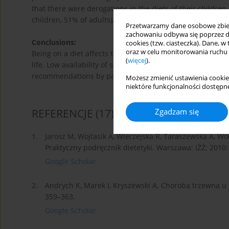
that there were derogations in the diets of their children.
children, 51% of adults), and 48% of parents of children 
Przetwarzamy dane osobowe zbiera
zachowaniu odbywa się poprzez d
Conclusions:
cookies (tzw. ciasteczka). Dane, w
oraz w celu monitorowania ruchu
Being on a diet affects the daily functioning of patients 
(
więcej
).
life. Low availability of shops, high food prices and low
recommendations by patients with CD.
Możesz zmienić ustawienia cookie
niektóre funkcjonalności dostępne
Zgadzam się
REFERENCJE
(17)
1.
Jarosz M, Wojtasik A, Wierzejska R, Taraszewska A, Wol
Praktyczny podręcznik dietetyki. Warszawa: IŻŻ; 2010:
Google Scholar
2.
Andrych K, Marek I, Kryszewski A. Choroba trzewna u 
359–363.
Google Scholar