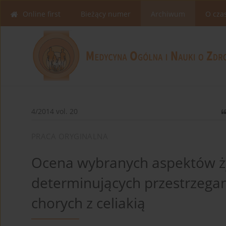
Online first
Bieżący numer
Archiwum
O cza
4/2014 vol. 20
PRACA ORYGINALNA
Ocena wybranych aspektów ży
determinujących przestrzegan
chorych z celiakią