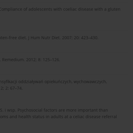
Compliance of adolescents with coeliac disease with a gluten
uten-free diet. J Hum Nutr Diet. 2007; 20: 423–430.
o. Remedium. 2012; 8: 125–126.
ensyfikacji oddziaływań opiekuńczych, wychowawczych,
2; 2: 67–74.
S. i wsp. Psychosocial factors are more important than
oms and health status in adults at a celiac disease referral