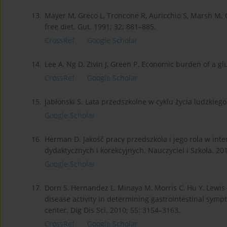
13.
Mayer M, Greco L, Troncone R, Auricchio S, Marsh M. 
free diet. Gut. 1991; 32: 881–885.
CrossRef
Google Scholar
14.
Lee A, Ng D, Zivin J, Green P. Economic burden of a gl
CrossRef
Google Scholar
15.
Jabłonski S. Lata przedszkolne w cyklu życia ludzkieg
Google Scholar
16.
Herman D. Jakość pracy przedszkola i jego rola w int
dydaktycznych i korekcyjnych. Nauczyciel i Szkoła. 201
Google Scholar
17.
Dorn S, Hernandez L, Minaya M, Morris C, Hu Y, Lewis 
disease activity in determining gastrointestinal sympt
center. Dig Dis Sci. 2010; 55: 3154–3163.
CrossRef
Google Scholar