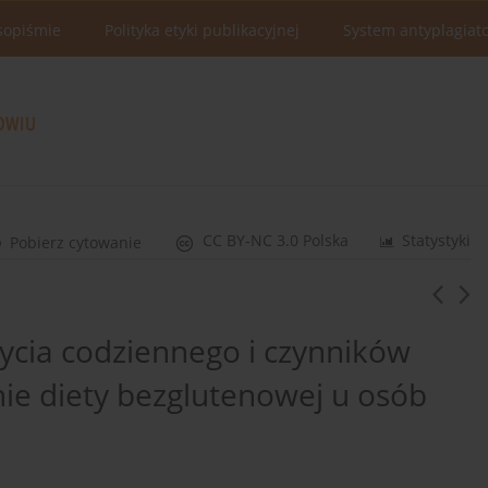
sopiśmie
Polityka etyki publikacyjnej
System antyplagiat
CC BY-NC 3.0 Polska
Statystyki
Pobierz cytowanie
cia codziennego i czynników
ie diety bezglutenowej u osób