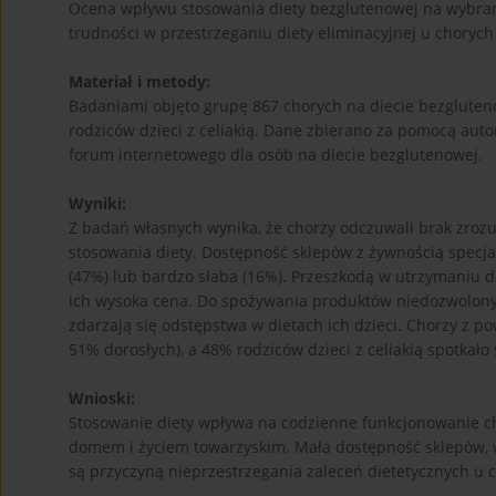
Ocena wpływu stosowania diety bezglutenowej na wybran
trudności w przestrzeganiu diety eliminacyjnej u chorych 
Materiał i metody:
Badaniami objęto grupę 867 chorych na diecie bezgluteno
rodziców dzieci z celiakią. Dane zbierano za pomocą au
forum internetowego dla osób na diecie bezglutenowej.
Wyniki:
Z badań własnych wynika, że chorzy odczuwali brak zrozu
stosowania diety. Dostępność sklepów z żywnością specja
(47%) lub bardzo słaba (16%). Przeszkodą w utrzymaniu d
ich wysoka cena. Do spożywania produktów niedozwolonyc
zdarzają się odstępstwa w dietach ich dzieci. Chorzy z p
51% dorosłych), a 48% rodziców dzieci z celiakią spotkało
Wnioski:
Stosowanie diety wpływa na codzienne funkcjonowanie c
domem i życiem towarzyskim. Mała dostępność sklepów, 
są przyczyną nieprzestrzegania zaleceń dietetycznych u 