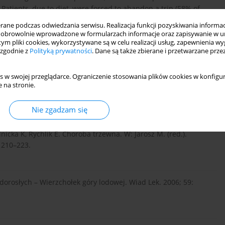
 Patients, due to diet, were forced to abandon a trip (58% of
with CD met with refusal of admission to a nursery school.
ne podczas odwiedzania serwisu. Realizacja funkcji pozyskiwania informacj
obrowolnie wprowadzone w formularzach informacje oraz zapisywanie w u
 tym pliki cookies, wykorzystywane są w celu realizacji usług, zapewnienia 
 zgodnie z
Polityką prywatności
. Dane są także zbierane i przetwarzane prze
with CD related to traveling, eating outside the home and social
 awareness of people are the cause for non-adherence to
s w swojej przeglądarce. Ograniczenie stosowania plików cookies w konfigur
 na stronie.
Nie zgadzam się
nicka K, Rychlik E. Choroba trzewna. W: Jarosz M. (red.).
 210–223.
dorosłych – Wierzchołek góry lodowej. Wiad Lek. 2006; 59: