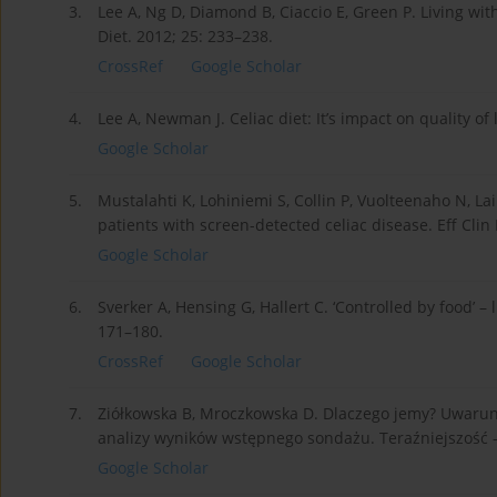
3.
Lee A, Ng D, Diamond B, Ciaccio E, Green P. Living wit
Diet. 2012; 25: 233–238.
CrossRef
Google Scholar
4.
Lee A, Newman J. Celiac diet: It’s impact on quality of
Google Scholar
5.
Mustalahti K, Lohiniemi S, Collin P, Vuolteenaho N, Lai
patients with screen-detected celiac disease. Eff Clin 
Google Scholar
6.
Sverker A, Hensing G, Hallert C. ‘Controlled by food’ –
171–180.
CrossRef
Google Scholar
7.
Ziółkowska B, Mroczkowska D. Dlaczego jemy? Uwarun
analizy wyników wstępnego sondażu. Teraźniejszość – 
Google Scholar