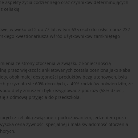
e aspekty życia codziennego oraz czynników determinujących
z celiakią.
wej w wieku od 2 do 77 lat, w tym 635 osób dorosłych oraz 232
torskiego kwestionariusza wśród użytkowników zamkniętego
mienia ze strony otoczenia w związku z koniecznością
lną przez większość ankietowanych została oceniona jako słaba
iety, obok małej dostępności produktów bezglutenowych, była
h przyznało się 60% dorosłych, a 49% rodziców potwierdziło, że
owodu diety zmuszeni byli rezygnować z podróży (58% dzieci,
 się z odmową przyjęcia do przedszkola.
horych z celiakią związane z podróżowaniem, jedzeniem poza
wysoka cena żywności specjalnej i mała świadomość otoczenia
chorych.