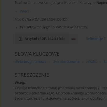
1
1
Paulina Limanowska
,
Justyna Kubiak
,
Katarzyna Napier
Więcej
Med Og Nauk Zdr. 2014;20(4):356-359
DOI:
https://doi.org/10.5604/20834543.1132035
Artykuł
(PDF, 342.33 kB)
Referencje
(1
SŁOWA KLUCZOWE
dieta bezglutenowa
choroba trzewna
celiakia
k
STRESZCZENIE
Wstęp:
Celiakia (choroba trzewna) jest trwałą nietolerancją gl
przewodu pokarmowego. Choroba wymaga wprowadzenia d
życia w zakresie funkcjonowania społecznego i dotykać n