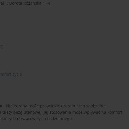
1
2
aj
,
Dorota Różańska
7)
omfort życia
utenu. Nieleczona może prowadzić do zaburzeń w obrębie
iety bezglutenowej. Jej stosowanie może wpływać na komfort
iektórych obszarów życia codziennego.