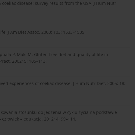
h coeliac disease: survey results from the USA. J Hum Nutr
 life. J Am Diet Assoc. 2003; 103: 1533–1535.
ppala P, Maki M. Gluten-free diet and quality of life in
Pract. 2002; 5: 105–113.
 lived experiences of coeliac disease. J Hum Nutr Diet. 2005; 18:
kowania stosunku do jedzenia w cyklu życia na podstawie
człowiek – edukacja. 2012; 4: 99–114.