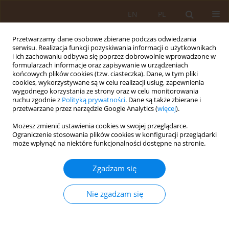
EN
PL
Przetwarzamy dane osobowe zbierane podczas odwiedzania
serwisu. Realizacja funkcji pozyskiwania informacji o użytkownikach
i ich zachowaniu odbywa się poprzez dobrowolnie wprowadzone w
formularzach informacje oraz zapisywanie w urządzeniach
końcowych plików cookies (tzw. ciasteczka). Dane, w tym pliki
cookies, wykorzystywane są w celu realizacji usług, zapewnienia
wygodnego korzystania ze strony oraz w celu monitorowania
ruchu zgodnie z
Polityką prywatności
. Dane są także zbierane i
przetwarzane przez narzędzie Google Analytics (
więcej
).
Autor
Justyna Kuźniar-Placek
Możesz zmienić ustawienia cookies w swojej przeglądarce.
Ograniczenie stosowania plików cookies w konfiguracji przeglądarki
może wpłynąć na niektóre funkcjonalności dostępne na stronie.
OPIS PRZYPADKU
Hiperkalemia – jak ustrzec przed nią pacjenta?
Zgadzam się
Opis przypadku
Justyna Kuźniar-Placek
,
Andrzej Jaroszyński
Nie zgadzam się
Med Og Nauk Zdr. 2016;22(2):158-160
DOI
:
https://doi.org/10.5604/20834543.1208223
Statystyki