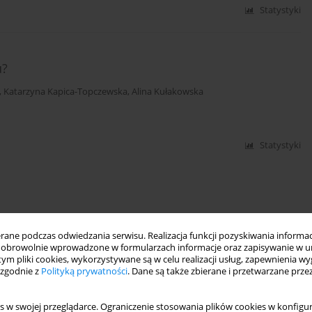
Statystyki
u?
,
Katarzyna Kapica-Topczewska
,
Alina Kułakowska
Statystyki
ne podczas odwiedzania serwisu. Realizacja funkcji pozyskiwania informacj
obrowolnie wprowadzone w formularzach informacje oraz zapisywanie w u
 tym pliki cookies, wykorzystywane są w celu realizacji usług, zapewnienia 
 zgodnie z
Polityką prywatności
. Dane są także zbierane i przetwarzane prze
s w swojej przeglądarce. Ograniczenie stosowania plików cookies w konfigur