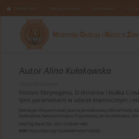
Online first
Bieżący numer
Archiwum
O cza
Autor
Alina Kułakowska
PRACA ORYGINALNA
Poziom fibrynogenu, D-dimerów i białka C-re
tymi parametrami w udarze krwotocznym i 
Jedrzej Jan Warpechowski
,
Joanna Jamiołkowska
,
Michał Ilnicki
,
Ka
Kulikowska
,
Katarzyna Kapica-Topczewska
,
Jan Kochanowicz
,
Ali
Med Og Nauk Zdr. 2021;27(4):461-465
DOI
:
https://doi.org/10.26444/monz/142620