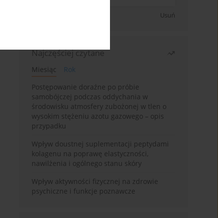
Zapisz się
Usuń
Najczęściej czytane
Miesiąc
Rok
Postępowanie doraźne po próbie
samobójczej podczas oddychania w
środowisku atmosfery zubożonej w tlen o
wysokim stężeniu azotu gazowego – opis
przypadku
Wpływ doustnej suplementacji peptydami
kolagenu na poprawę elastyczności,
nawilżenia i ogólnego stanu skóry
Wpływ aktywności fizycznej na zdrowie
psychiczne i funkcje poznawcze