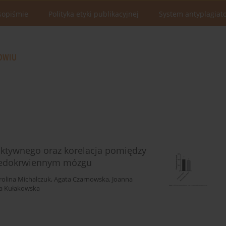
sopiśmie
Polityka etyki publikacyjnej
System antyplagiat
aktywnego oraz korelacja pomiędzy
niedokrwiennym mózgu
rolina Michalczuk
,
Agata Czarnowska
,
Joanna
na Kułakowska