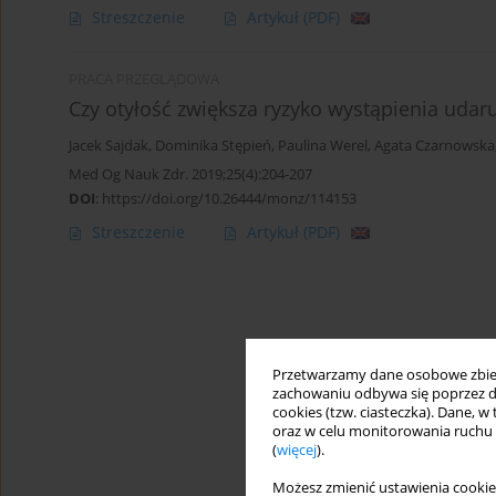
Streszczenie
Artykuł
(PDF)
PRACA PRZEGLĄDOWA
Czy otyłość zwiększa ryzyko wystąpienia udar
Jacek Sajdak
,
Dominika Stępień
,
Paulina Werel
,
Agata Czarnowska
Med Og Nauk Zdr. 2019;25(4):204-207
DOI
:
https://doi.org/10.26444/monz/114153
Streszczenie
Artykuł
(PDF)
Przetwarzamy dane osobowe zbiera
zachowaniu odbywa się poprzez d
cookies (tzw. ciasteczka). Dane, w
oraz w celu monitorowania ruchu
(
więcej
).
Możesz zmienić ustawienia cookie