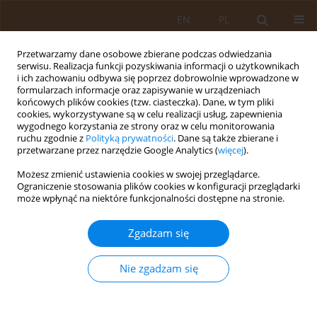
EN
PL
Przetwarzamy dane osobowe zbierane podczas odwiedzania
serwisu. Realizacja funkcji pozyskiwania informacji o użytkownikach
i ich zachowaniu odbywa się poprzez dobrowolnie wprowadzone w
formularzach informacje oraz zapisywanie w urządzeniach
końcowych plików cookies (tzw. ciasteczka). Dane, w tym pliki
cookies, wykorzystywane są w celu realizacji usług, zapewnienia
wygodnego korzystania ze strony oraz w celu monitorowania
ruchu zgodnie z
Polityką prywatności
. Dane są także zbierane i
przetwarzane przez narzędzie Google Analytics (
więcej
).
Autor
Renata Krzyszycha
Możesz zmienić ustawienia cookies w swojej przeglądarce.
Ograniczenie stosowania plików cookies w konfiguracji przeglądarki
PRACA PRZEGLĄDOWA
może wpłynąć na niektóre funkcjonalności dostępne na stronie.
Możliwości zapobiegania konwersji stanu
przedcukrzycowego do cukrzycy typu 2 z
Zgadzam się
perspektywy dietetyki klinicznej. Strategie
interwencyjne dotyczące stylu życia
Nie zgadzam się
Michał Skrzypek
,
Renata Krzyszycha
,
Karolina Szczygieł
,
Karolina Goral
Med Og Nauk Zdr. 2018;24(4):220-227