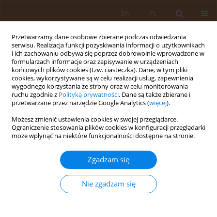
EN
PL
Przetwarzamy dane osobowe zbierane podczas odwiedzania
serwisu. Realizacja funkcji pozyskiwania informacji o użytkownikach
i ich zachowaniu odbywa się poprzez dobrowolnie wprowadzone w
formularzach informacje oraz zapisywanie w urządzeniach
końcowych plików cookies (tzw. ciasteczka). Dane, w tym pliki
cookies, wykorzystywane są w celu realizacji usług, zapewnienia
wygodnego korzystania ze strony oraz w celu monitorowania
ruchu zgodnie z
Polityką prywatności
. Dane są także zbierane i
przetwarzane przez narzędzie Google Analytics (
więcej
).
Autor
Ewa Krysińska-Traczyk
Możesz zmienić ustawienia cookies w swojej przeglądarce.
Ograniczenie stosowania plików cookies w konfiguracji przeglądarki
może wpłynąć na niektóre funkcjonalności dostępne na stronie.
PRACA ORYGINALNA
GRZYBY PLEŚNIOWE I MIKOTOKSYNY JAKO
Zgadzam się
CZYNNIKI ZAGROŻENIA ZDROWIA ROLNIKÓW
WYKONUJĄCYCH OMŁOTY RZEPAKU
Nie zgadzam się
Ewa Krysińska-Traczyk
,
Grażyna Cholewa
,
Juliusz Pekowski
Med Og. 2008;14(4)
Statystyki