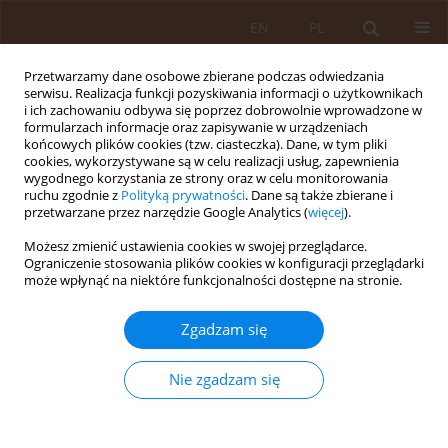
EN
PL
Przetwarzamy dane osobowe zbierane podczas odwiedzania
serwisu. Realizacja funkcji pozyskiwania informacji o użytkownikach
i ich zachowaniu odbywa się poprzez dobrowolnie wprowadzone w
formularzach informacje oraz zapisywanie w urządzeniach
końcowych plików cookies (tzw. ciasteczka). Dane, w tym pliki
cookies, wykorzystywane są w celu realizacji usług, zapewnienia
wygodnego korzystania ze strony oraz w celu monitorowania
ruchu zgodnie z
Polityką prywatności
. Dane są także zbierane i
przetwarzane przez narzędzie Google Analytics (
więcej
).
Autor
Lena Kreczyńska
Możesz zmienić ustawienia cookies w swojej przeglądarce.
Ograniczenie stosowania plików cookies w konfiguracji przeglądarki
może wpłynąć na niektóre funkcjonalności dostępne na stronie.
PRACA PRZEGLĄDOWA
Zespół Cotarda – przegląd aktualnej
Zgadzam się
wiedzy
Lena Maria Kreczyńska
,
Weronika Zubrzycka
,
Patrycja Grzech
,
Inga
Nie zgadzam się
Makosz
Med Og Nauk Zdr. 2024;30(4):289-293
DOI
:
https://doi.org/10.26444/monz/197074