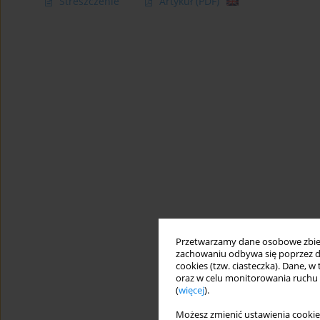
Streszczenie
Artykuł
(PDF)
Przetwarzamy dane osobowe zbiera
zachowaniu odbywa się poprzez d
cookies (tzw. ciasteczka). Dane, w
oraz w celu monitorowania ruchu
(
więcej
).
Możesz zmienić ustawienia cookie