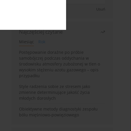
Zapisz się
Usuń
Najczęściej czytane
Miesiąc
Rok
Postępowanie doraźne po próbie
samobójczej podczas oddychania w
środowisku atmosfery zubożonej w tlen o
wysokim stężeniu azotu gazowego – opis
przypadku
Style radzenia sobie ze stresem jako
zmienne determinujące jakość życia
młodych dorosłych
Obiektywne metody diagnostyki zespołu
bólu mięśniowo-powięziowego