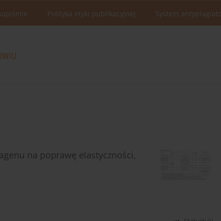
sopiśmie
Polityka etyki publikacyjnej
System antyplagiat
agenu na poprawę elastyczności,