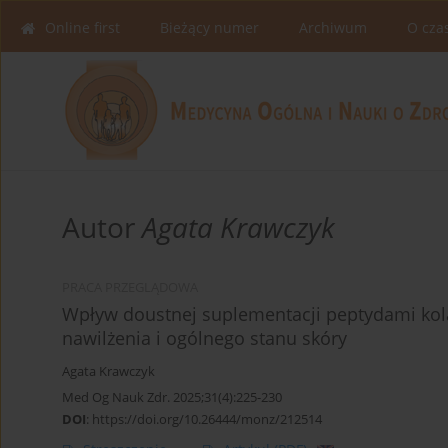
Online first
Bieżący numer
Archiwum
O cza
Autor
Agata Krawczyk
PRACA PRZEGLĄDOWA
Wpływ doustnej suplementacji peptydami kol
nawilżenia i ogólnego stanu skóry
Agata Krawczyk
Med Og Nauk Zdr. 2025;31(4):225-230
DOI
:
https://doi.org/10.26444/monz/212514