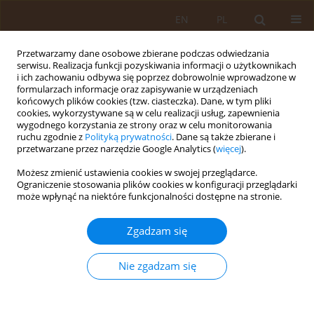
EN
PL
Przetwarzamy dane osobowe zbierane podczas odwiedzania
serwisu. Realizacja funkcji pozyskiwania informacji o użytkownikach
i ich zachowaniu odbywa się poprzez dobrowolnie wprowadzone w
formularzach informacje oraz zapisywanie w urządzeniach
końcowych plików cookies (tzw. ciasteczka). Dane, w tym pliki
cookies, wykorzystywane są w celu realizacji usług, zapewnienia
wygodnego korzystania ze strony oraz w celu monitorowania
ruchu zgodnie z
Polityką prywatności
. Dane są także zbierane i
przetwarzane przez narzędzie Google Analytics (
więcej
).
Autor
Wojciech Krajewski
Możesz zmienić ustawienia cookies w swojej przeglądarce.
Ograniczenie stosowania plików cookies w konfiguracji przeglądarki
może wpłynąć na niektóre funkcjonalności dostępne na stronie.
PRACA ORYGINALNA
Analiza czynników ryzyka ostrego uszkodzenia
Zgadzam się
nerek u dzieci po skomplikowanych zabiegach
kardiochirurgicznych – rola oceny zespołu
Nie zgadzam się
małego rzutu w okresie pooperacyjnym
Michał Markiewicz
,
Wojciech Krajewski
,
Anna Jander
,
Jolanta
Lukamowicz
,
Marcin Tkaczyk