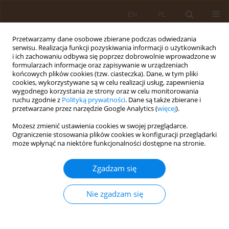
EN
PL
Przetwarzamy dane osobowe zbierane podczas odwiedzania
serwisu. Realizacja funkcji pozyskiwania informacji o użytkownikach
i ich zachowaniu odbywa się poprzez dobrowolnie wprowadzone w
formularzach informacje oraz zapisywanie w urządzeniach
końcowych plików cookies (tzw. ciasteczka). Dane, w tym pliki
cookies, wykorzystywane są w celu realizacji usług, zapewnienia
wygodnego korzystania ze strony oraz w celu monitorowania
ruchu zgodnie z
Polityką prywatności
. Dane są także zbierane i
przetwarzane przez narzędzie Google Analytics (
więcej
).
Autor
Patrycja Kozak-Nurczyk
Możesz zmienić ustawienia cookies w swojej przeglądarce.
Ograniczenie stosowania plików cookies w konfiguracji przeglądarki
może wpłynąć na niektóre funkcjonalności dostępne na stronie.
PRACA PRZEGLĄDOWA
Wpływ tkanki tłuszczowej i wybranych adipokin
Zgadzam się
na insulinooporność oraz rozwój cukrzycy typu 2
Patrycja Kamila Kozak-Nurczyk
,
Kamil Nurczyk
,
Andrzej Prystupa
,
Nie zgadzam się
Grzegorz Szcześniak
,
Lech Panasiuk
Med Og Nauk Zdr. 2018;24(4):210-213
DOI
:
https://doi.org/10.26444/monz/99047