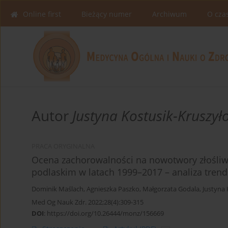
Online first
Bieżący numer
Archiwum
O cza
Autor
Justyna Kostusik-Kruszył
PRACA ORYGINALNA
Ocena zachorowalności na nowotwory złośliw
podlaskim w latach 1999–2017 – analiza tren
Dominik Maślach
,
Agnieszka Paszko
,
Małgorzata Godala
,
Justyna 
Med Og Nauk Zdr. 2022;28(4):309-315
DOI
:
https://doi.org/10.26444/monz/156669