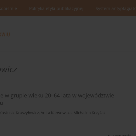
sopiśmie
Polityka etyki publikacyjnej
System antyplagiat
owicz
e w grupie wieku 20–64 lata w województwie
du
Kostusik-Kruszyłowicz
,
Anita Karwowska
,
Michalina Krzyżak