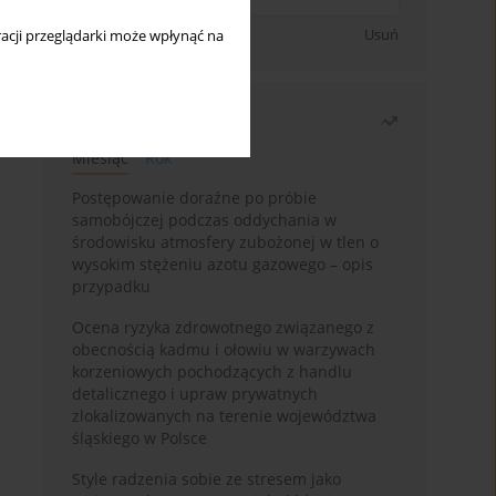
Zapisz się
Usuń
acji przeglądarki może wpłynąć na
Najczęściej czytane
Miesiąc
Rok
Postępowanie doraźne po próbie
samobójczej podczas oddychania w
środowisku atmosfery zubożonej w tlen o
wysokim stężeniu azotu gazowego – opis
przypadku
Ocena ryzyka zdrowotnego związanego z
obecnością kadmu i ołowiu w warzywach
korzeniowych pochodzących z handlu
detalicznego i upraw prywatnych
zlokalizowanych na terenie województwa
śląskiego w Polsce
Style radzenia sobie ze stresem jako