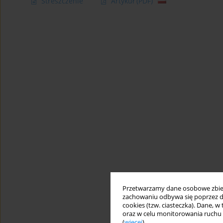
Streszczenie
Artykuł
(PDF)
Przetwarzamy dane osobowe zbiera
zachowaniu odbywa się poprzez d
cookies (tzw. ciasteczka). Dane, w
oraz w celu monitorowania ruchu
(
więcej
).