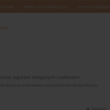
sopiśmie
Polityka etyki publikacyjnej
System antyplagiat
resie zagrożeń związanych z azbestem
zka Buczaj
,
Anna Chmielowiec-Korzeniowska
,
Monika Bryl
,
Martyna
Statystyki