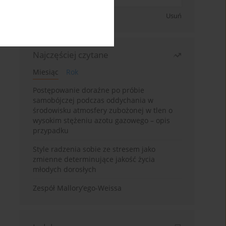
Zapisz się
Usuń
Najczęściej czytane
Miesiąc
Rok
Postępowanie doraźne po próbie
samobójczej podczas oddychania w
środowisku atmosfery zubożonej w tlen o
wysokim stężeniu azotu gazowego – opis
przypadku
Style radzenia sobie ze stresem jako
zmienne determinujące jakość życia
młodych dorosłych
Zespół Mallory’ego-Weissa