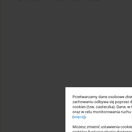
Przetwarzamy dane osobowe zbiera
zachowaniu odbywa się poprzez d
cookies (tzw. ciasteczka). Dane, w
oraz w celu monitorowania ruchu
(
więcej
).
Możesz zmienić ustawienia cookie
niektóre funkcjonalności dostępne