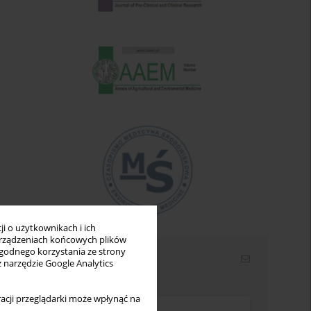
i o użytkownikach i ich
rządzeniach końcowych plików
wygodnego korzystania ze strony
Newsletter
z narzędzie Google Analytics
Wpisz swój adres email
acji przeglądarki może wpłynąć na