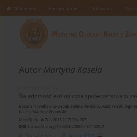
Online first
Bieżący numer
Archiwum
O cza
Autor
Martyna Kasela
PRACA ORYGINALNA
Świadomość ekologiczna społeczeństwa w zak
Bożena Nowakowicz-Dębek
,
Halina Pawlak
,
Łukasz Wlazło
,
Agnies
Kasela
,
Mateusz Ossowski
Med Og Nauk Zdr. 2015;21(2):204-207
DOI
:
https://doi.org/10.5604/20834543.1152921
Streszczenie
Artykuł
(PDF)