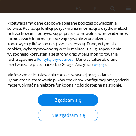
EN
PL
Przetwarzamy dane osobowe zbierane podczas odwiedzania
serwisu. Realizacja funkcji pozyskiwania informacji o użytkownikach
i ich zachowaniu odbywa się poprzez dobrowolnie wprowadzone w
formularzach informacje oraz zapisywanie w urządzeniach
końcowych plików cookies (tzw. ciasteczka). Dane, w tym pliki
cookies, wykorzystywane są w celu realizacji usług, zapewnienia
wygodnego korzystania ze strony oraz w celu monitorowania
ruchu zgodnie z
Polityką prywatności
. Dane są także zbierane i
przetwarzane przez narzędzie Google Analytics (
więcej
).
Autor
Andrzej Kaniewski
Możesz zmienić ustawienia cookies w swojej przeglądarce.
Ograniczenie stosowania plików cookies w konfiguracji przeglądarki
może wpłynąć na niektóre funkcjonalności dostępne na stronie.
PRACA ORYGINALNA
BARIERY ARCHITEKTONICZNE UTRUDNIAJĄCE
Zgadzam się
PORUSZANIE SIĘ OSOBOM Z CHOROBAMI
NARZĄDU RUCHU
Nie zgadzam się
Andrzej Kaniewski
,
Jerzy Marcinkowski
,
Natalia Hołoga
Med Og. 2009;15(3):369-374
Statystyki