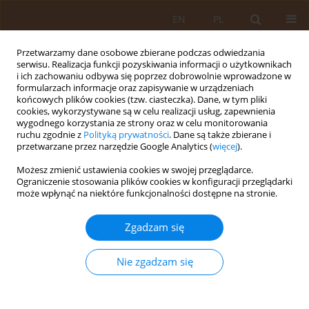
EN
PL
Przetwarzamy dane osobowe zbierane podczas odwiedzania
serwisu. Realizacja funkcji pozyskiwania informacji o użytkownikach
i ich zachowaniu odbywa się poprzez dobrowolnie wprowadzone w
formularzach informacje oraz zapisywanie w urządzeniach
końcowych plików cookies (tzw. ciasteczka). Dane, w tym pliki
cookies, wykorzystywane są w celu realizacji usług, zapewnienia
wygodnego korzystania ze strony oraz w celu monitorowania
ruchu zgodnie z
Polityką prywatności
. Dane są także zbierane i
przetwarzane przez narzędzie Google Analytics (
więcej
).
Autor
Wiesław Kamiński
Możesz zmienić ustawienia cookies w swojej przeglądarce.
Ograniczenie stosowania plików cookies w konfiguracji przeglądarki
może wpłynąć na niektóre funkcjonalności dostępne na stronie.
PRACA ORYGINALNA
METODY WCZESNEJ PROFILAKTYKI OTYŁOŚCI
Zgadzam się
WIEKU ROZWOJOWEGO
Anna Felińczak
,
Ewa Kuriata
,
Wiesław Kamiński
,
Andrzej Fal
Nie zgadzam się
Med Og. 2009;15(2):180-190
Statystyki