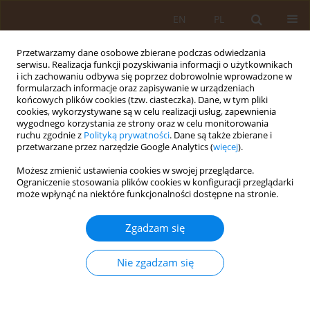
EN
PL
Przetwarzamy dane osobowe zbierane podczas odwiedzania
serwisu. Realizacja funkcji pozyskiwania informacji o użytkownikach
i ich zachowaniu odbywa się poprzez dobrowolnie wprowadzone w
formularzach informacje oraz zapisywanie w urządzeniach
końcowych plików cookies (tzw. ciasteczka). Dane, w tym pliki
cookies, wykorzystywane są w celu realizacji usług, zapewnienia
wygodnego korzystania ze strony oraz w celu monitorowania
ruchu zgodnie z
Polityką prywatności
. Dane są także zbierane i
przetwarzane przez narzędzie Google Analytics (
więcej
).
Autor
Marzena Kamińska
Możesz zmienić ustawienia cookies w swojej przeglądarce.
Ograniczenie stosowania plików cookies w konfiguracji przeglądarki
może wpłynąć na niektóre funkcjonalności dostępne na stronie.
PRACA PRZEGLĄDOWA
Problemy zdrowotne i pielęgnacyjne chorego z
Zgadzam się
czerniakiem skóry
Katarzyna Kamińska
,
Kamil Bielak
,
Natalia Ścirka
,
Marzena Świstak
,
Nie zgadzam się
Marzena Kamińska
Med Og Nauk Zdr. 2024;30(2):112-115
DOI
:
https://doi.org/10.26444/monz/189438