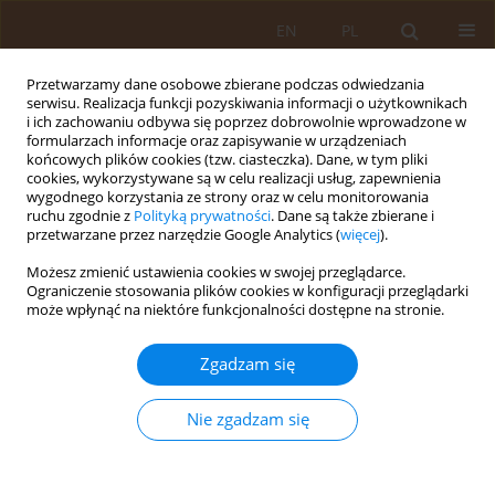
EN
PL
Przetwarzamy dane osobowe zbierane podczas odwiedzania
serwisu. Realizacja funkcji pozyskiwania informacji o użytkownikach
i ich zachowaniu odbywa się poprzez dobrowolnie wprowadzone w
formularzach informacje oraz zapisywanie w urządzeniach
końcowych plików cookies (tzw. ciasteczka). Dane, w tym pliki
cookies, wykorzystywane są w celu realizacji usług, zapewnienia
wygodnego korzystania ze strony oraz w celu monitorowania
ruchu zgodnie z
Polityką prywatności
. Dane są także zbierane i
przetwarzane przez narzędzie Google Analytics (
więcej
).
Autor
Maria Kalicka
Możesz zmienić ustawienia cookies w swojej przeglądarce.
Ograniczenie stosowania plików cookies w konfiguracji przeglądarki
może wpłynąć na niektóre funkcjonalności dostępne na stronie.
PRACA PRZEGLĄDOWA
Badanie przesiewowe w kierunku
Zgadzam się
raka żołądka – czy istnieje? Przegląd
literatury
Nie zgadzam się
Maria Karolina Kalicka
,
Tomasz Korzec
,
Konrad Kania
,
Przemysław Raczkiewicz
Med Og Nauk Zdr. 2022;28(1):48-51