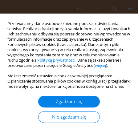
EN
PL
Przetwarzamy dane osobowe zbierane podczas odwiedzania
serwisu. Realizacja funkcji pozyskiwania informacji o użytkownikach
i ich zachowaniu odbywa się poprzez dobrowolnie wprowadzone w
formularzach informacje oraz zapisywanie w urządzeniach
końcowych plików cookies (tzw. ciasteczka). Dane, w tym pliki
cookies, wykorzystywane są w celu realizacji usług, zapewnienia
wygodnego korzystania ze strony oraz w celu monitorowania
ruchu zgodnie z
Polityką prywatności
. Dane są także zbierane i
przetwarzane przez narzędzie Google Analytics (
więcej
).
Autor
Ewa Kędzierska
Możesz zmienić ustawienia cookies w swojej przeglądarce.
Ograniczenie stosowania plików cookies w konfiguracji przeglądarki
może wpłynąć na niektóre funkcjonalności dostępne na stronie.
PRACA PRZEGLĄDOWA
Użyteczność kliniczna agonistów
Zgadzam się
receptorów melatoninowych MT1 i
MT2 w terapii zaburzeń snu oraz
Nie zgadzam się
depresji
Sara Hmaidan
,
Ewa Gibuła-Tarłowska
,
Paweł Grochecki
,
Ewa
Kędzierska