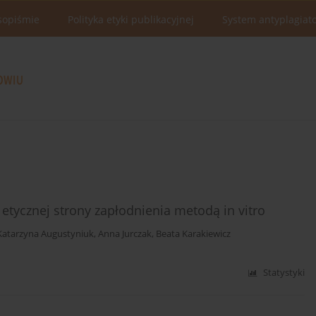
sopiśmie
Polityka etyki publikacyjnej
System antyplagiat
tycznej strony zapłodnienia metodą in vitro
Katarzyna Augustyniuk
,
Anna Jurczak
,
Beata Karakiewicz
Statystyki