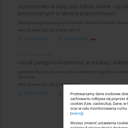
Uczestnictwo w zajęciach Szkoły Matek i Ojc
emocjonalnych w okresie poporodowym
Katarzyna Augustyniuk
,
Jacek Rudnicki
,
Elżbieta Grochans
,
Anna J
Med Og Nauk Zdr. 2013;19(2):138-141
Streszczenie
Artykuł
(PDF)
PRACA ORYGINALNA
Udział pielęgniarki/położnej w edukacji kob
Agnieszka Skrzypczyk
,
Anna Jurczak
,
Katarzyna Augustyniuk
,
Beat
Grochans
Med Og Nauk Zdr. 2012;18(4):308-313
Streszczenie
Artykuł
(PDF)
Przetwarzamy dane osobowe zbiera
zachowaniu odbywa się poprzez d
cookies (tzw. ciasteczka). Dane, w
oraz w celu monitorowania ruchu
(
więcej
).
Możesz zmienić ustawienia cookie
niektóre funkcjonalności dostępne