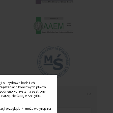
i o użytkownikach i ich
rządzeniach końcowych plików
wygodnego korzystania ze strony
Newsletter
z narzędzie Google Analytics
Wpisz swój adres email
acji przeglądarki może wpłynąć na