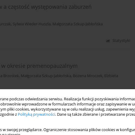
ów a częstość występowania zaburzeń
urczak
,
Sylwia Wieder-Huszla
,
Małgorzata Szkup-Jabłońska
Statystyki
iet w okresie premenopauzalnym
a Brzostek
,
Małgorzata Szkup-Jabłońska
,
Bożena Mroczek
,
Elżbieta
Statystyki
ne podczas odwiedzania serwisu. Realizacja funkcji pozyskiwania informacj
obrowolnie wprowadzone w formularzach informacje oraz zapisywanie w u
 tym pliki cookies, wykorzystywane są w celu realizacji usług, zapewnienia 
 zgodnie z
Polityką prywatności
. Dane są także zbierane i przetwarzane prze
s w swojej przeglądarce. Ograniczenie stosowania plików cookies w konfigur
 na stronie.