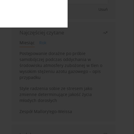
Zapisz się
Usuń
Najczęściej czytane
Miesiąc
Rok
Postępowanie doraźne po próbie
samobójczej podczas oddychania w
środowisku atmosfery zubożonej w tlen o
wysokim stężeniu azotu gazowego – opis
przypadku
Style radzenia sobie ze stresem jako
zmienne determinujące jakość życia
młodych dorosłych
Zespół Mallory’ego-Weissa