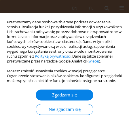
EN
PL
Przetwarzamy dane osobowe zbierane podczas odwiedzania
serwisu. Realizacja funkcji pozyskiwania informacji o użytkownikach
i ich zachowaniu odbywa się poprzez dobrowolnie wprowadzone w
formularzach informacje oraz zapisywanie w urządzeniach
końcowych plików cookies (tzw. ciasteczka). Dane, w tym pliki
cookies, wykorzystywane są w celu realizacji usług, zapewnienia
wygodnego korzystania ze strony oraz w celu monitorowania
ruchu zgodnie z
Polityką prywatności
. Dane są także zbierane i
przetwarzane przez narzędzie Google Analytics (
więcej
).
Autor
Justyna Jasik
Możesz zmienić ustawienia cookies w swojej przeglądarce.
Ograniczenie stosowania plików cookies w konfiguracji przeglądarki
może wpłynąć na niektóre funkcjonalności dostępne na stronie.
PRACA ORYGINALNA
AKTYWNOŚĆ FIZYCZNA WYBRANYCH GRUP
Zgadzam się
ZAWODOWYCH. Podobieństwa i różnice w
podejściu do problematyki aktywności fizycznej
Nie zgadzam się
pracownika korporacji, pracownika służby
zdrowia oraz nauczyciela
Justyna Jasik