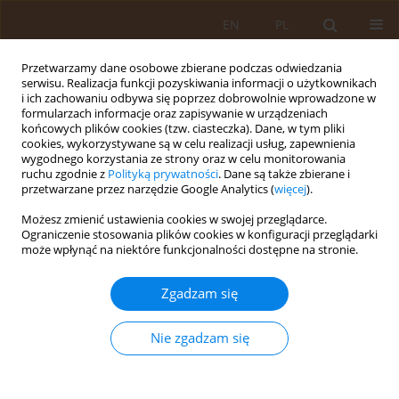
EN
PL
Przetwarzamy dane osobowe zbierane podczas odwiedzania
serwisu. Realizacja funkcji pozyskiwania informacji o użytkownikach
i ich zachowaniu odbywa się poprzez dobrowolnie wprowadzone w
formularzach informacje oraz zapisywanie w urządzeniach
końcowych plików cookies (tzw. ciasteczka). Dane, w tym pliki
cookies, wykorzystywane są w celu realizacji usług, zapewnienia
wygodnego korzystania ze strony oraz w celu monitorowania
ruchu zgodnie z
Polityką prywatności
. Dane są także zbierane i
przetwarzane przez narzędzie Google Analytics (
więcej
).
Autor
Anna Jander
Możesz zmienić ustawienia cookies w swojej przeglądarce.
Ograniczenie stosowania plików cookies w konfiguracji przeglądarki
OPIS PRZYPADKU
może wpłynąć na niektóre funkcjonalności dostępne na stronie.
Atypowy zespół hemolityczno-mocznicowy – opis
przypadku
Zgadzam się
Anna Jander
,
Anna Krakowska
,
Marcin Tkaczyk
Nie zgadzam się
Med Og Nauk Zdr. 2013;19(1):75-77
Statystyki
Streszczenie
Artykuł
(PDF)