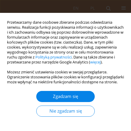
EN
PL
Przetwarzamy dane osobowe zbierane podczas odwiedzania
serwisu. Realizacja funkcji pozyskiwania informacji o użytkownikach
i ich zachowaniu odbywa się poprzez dobrowolnie wprowadzone w
formularzach informacje oraz zapisywanie w urządzeniach
końcowych plików cookies (tzw. ciasteczka). Dane, w tym pliki
cookies, wykorzystywane są w celu realizacji usług, zapewnienia
wygodnego korzystania ze strony oraz w celu monitorowania
ruchu zgodnie z
Polityką prywatności
. Dane są także zbierane i
przetwarzane przez narzędzie Google Analytics (
więcej
).
Autor
Magdalena Jabłońska
Możesz zmienić ustawienia cookies w swojej przeglądarce.
Ograniczenie stosowania plików cookies w konfiguracji przeglądarki
może wpłynąć na niektóre funkcjonalności dostępne na stronie.
PRACA PRZEGLĄDOWA
Medyczne, etyczne, prawne i społeczne aspekty
Zgadzam się
badań prenatalnych w Polsce
Patrycja Frączek
,
Magdalena Jabłońska
,
Jakub Pawlikowski
Nie zgadzam się
Med Og Nauk Zdr. 2013;19(2):103-109
Statystyki