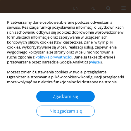
EN
PL
Przetwarzamy dane osobowe zbierane podczas odwiedzania
serwisu. Realizacja funkcji pozyskiwania informacji o użytkownikach
i ich zachowaniu odbywa się poprzez dobrowolnie wprowadzone w
formularzach informacje oraz zapisywanie w urządzeniach
końcowych plików cookies (tzw. ciasteczka). Dane, w tym pliki
cookies, wykorzystywane są w celu realizacji usług, zapewnienia
wygodnego korzystania ze strony oraz w celu monitorowania
ruchu zgodnie z
Polityką prywatności
. Dane są także zbierane i
przetwarzane przez narzędzie Google Analytics (
więcej
).
Autor
Katarzyna Gustaw
Możesz zmienić ustawienia cookies w swojej przeglądarce.
Ograniczenie stosowania plików cookies w konfiguracji przeglądarki
PRACA PRZEGLĄDOWA
może wpłynąć na niektóre funkcjonalności dostępne na stronie.
Niefarmakologiczne metody postępowania u
chorych z otępieniem
Zgadzam się
Edyta Długosz-Mazur
,
Iwona Bojar
,
Joanna Strzemecka
,
Katarzyna
Gustaw
Nie zgadzam się
Med Og Nauk Zdr. 2013;19(4):458-462
Statystyki