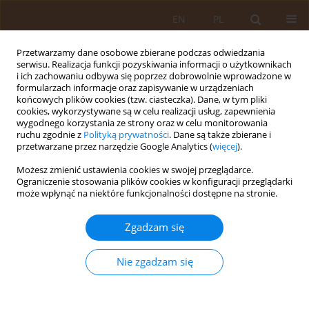
EN
PL
Przetwarzamy dane osobowe zbierane podczas odwiedzania
serwisu. Realizacja funkcji pozyskiwania informacji o użytkownikach
i ich zachowaniu odbywa się poprzez dobrowolnie wprowadzone w
formularzach informacje oraz zapisywanie w urządzeniach
końcowych plików cookies (tzw. ciasteczka). Dane, w tym pliki
cookies, wykorzystywane są w celu realizacji usług, zapewnienia
wygodnego korzystania ze strony oraz w celu monitorowania
ruchu zgodnie z
Polityką prywatności
. Dane są także zbierane i
przetwarzane przez narzędzie Google Analytics (
więcej
).
Autor
Justyna Grochowska
Możesz zmienić ustawienia cookies w swojej przeglądarce.
Ograniczenie stosowania plików cookies w konfiguracji przeglądarki
może wpłynąć na niektóre funkcjonalności dostępne na stronie.
PRACA ORYGINALNA
Poczucie satysfakcji oraz obciążenia obowiązkami
Zgadzam się
nieformalnych opiekunów osób starszych w
zależności od poziomu sprawności
Nie zgadzam się
podopiecznych
Justyna Grochowska
Med Og Nauk Zdr. 2014;20(1):46-50