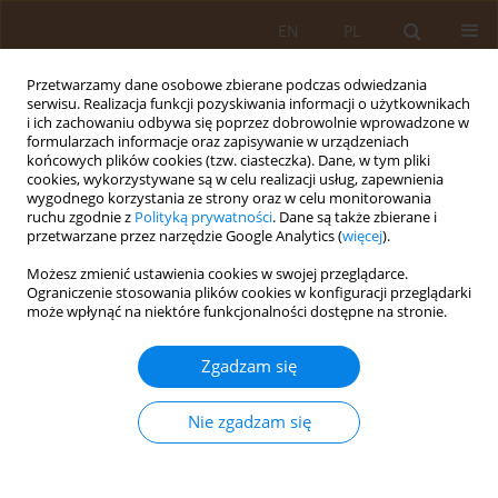
EN
PL
Przetwarzamy dane osobowe zbierane podczas odwiedzania
serwisu. Realizacja funkcji pozyskiwania informacji o użytkownikach
i ich zachowaniu odbywa się poprzez dobrowolnie wprowadzone w
formularzach informacje oraz zapisywanie w urządzeniach
końcowych plików cookies (tzw. ciasteczka). Dane, w tym pliki
cookies, wykorzystywane są w celu realizacji usług, zapewnienia
wygodnego korzystania ze strony oraz w celu monitorowania
ruchu zgodnie z
Polityką prywatności
. Dane są także zbierane i
przetwarzane przez narzędzie Google Analytics (
więcej
).
Autor
Paweł Grochecki
Możesz zmienić ustawienia cookies w swojej przeglądarce.
Ograniczenie stosowania plików cookies w konfiguracji przeglądarki
może wpłynąć na niektóre funkcjonalności dostępne na stronie.
PRACA PRZEGLĄDOWA
Użyteczność kliniczna agonistów
Zgadzam się
receptorów melatoninowych MT1 i
MT2 w terapii zaburzeń snu oraz
Nie zgadzam się
depresji
Sara Hmaidan
,
Ewa Gibuła-Tarłowska
,
Paweł Grochecki
,
Ewa
Kędzierska