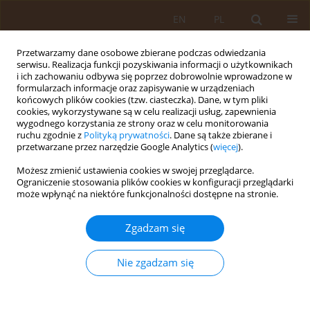
EN
PL
Przetwarzamy dane osobowe zbierane podczas odwiedzania
serwisu. Realizacja funkcji pozyskiwania informacji o użytkownikach
i ich zachowaniu odbywa się poprzez dobrowolnie wprowadzone w
formularzach informacje oraz zapisywanie w urządzeniach
końcowych plików cookies (tzw. ciasteczka). Dane, w tym pliki
cookies, wykorzystywane są w celu realizacji usług, zapewnienia
wygodnego korzystania ze strony oraz w celu monitorowania
ruchu zgodnie z
Polityką prywatności
. Dane są także zbierane i
przetwarzane przez narzędzie Google Analytics (
więcej
).
Autor
Zbysław W. Grajek
Możesz zmienić ustawienia cookies w swojej przeglądarce.
Ograniczenie stosowania plików cookies w konfiguracji przeglądarki
może wpłynąć na niektóre funkcjonalności dostępne na stronie.
PRACA PRZEGLĄDOWA
Problemy pielęgnacyjne u chorych
Zgadzam się
hemodializowanych z chorobami sercowo–
naczyniowymi
Nie zgadzam się
Elżbieta Milewska
,
Małgorzata Andryszczyk
,
Zbysław W. Grajek
,
Ewa
Kleszczewska
,
Jacek Apanasewicz
,
Mirosława Borowa
Med Og Nauk Zdr. 2017;23(4):225-229